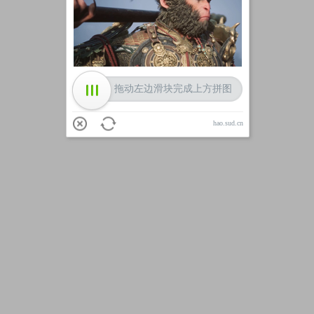
加载中
拖动左边滑块完成上方拼图
hao.sud.cn