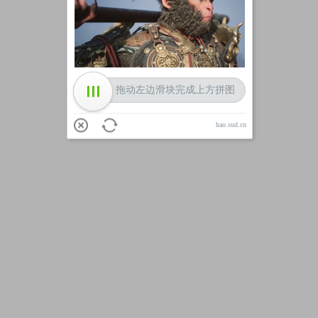
加载中
拖动左边滑块完成上方拼图
hao.sud.cn