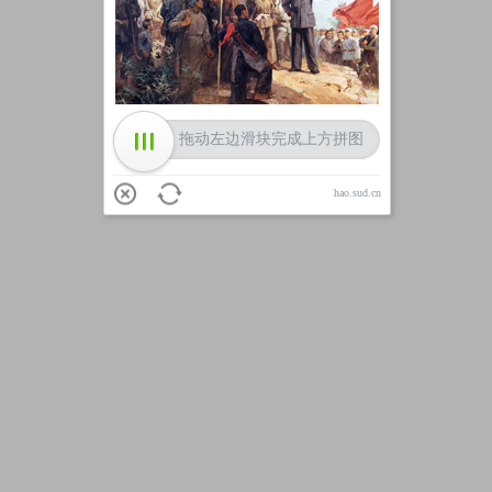
加载中
拖动左边滑块完成上方拼图
hao.sud.cn