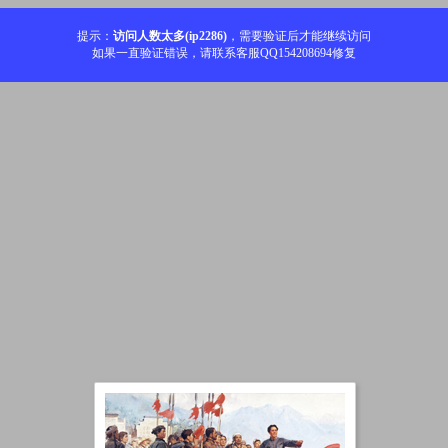
提示：
访问人数太多(ip2286)
，需要验证后才能继续访问
如果一直验证错误，请联系客服QQ154208694修复