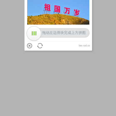
加载中
拖动左边滑块完成上方拼图
hao.sud.cn