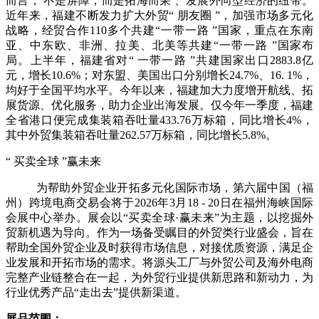
而言，
不是屏障，而是拓海而荣
、发展外向型经济的纽带。
近年来，福建不断发力扩大外贸
“ 朋友圈 ”，加强市场多元化
战略，经贸合作110多个共建“一带一路 ”国家，重点在东南
亚、中东欧、非洲、拉美、北美等共建“一带一路 ”国家布
局。上半年，福建省对“ 一带一路 ”共建国家出口2883.8亿
元，增长10.6%；对东盟、美国出口分别增长24.7%、16. 1%，
均好于全国平均水平。今年以来，福建加大力度增开航线、拓
展货源、优化服务，助力企业出海发展。仅今年一季度，福建
全省港口便完成集装箱吞吐量433.76万标箱，同比增长4%，
其中外贸集装箱吞吐量262.57万标箱，同比增长5.8%。
“ 买卖全球 ”赢未来
为帮助外贸企业开拓多元化国际市场，第六届中国（福
州）跨境电商交易会将于
2026年3月18 - 20日在福州海峡国际
会展中心举办。展会以“买卖全球·赢未来”为主题，以挖掘外
贸新机遇为导向。作为一场备受瞩目的外贸类行业盛会，旨在
帮助全国外贸企业及时获得市场信息，对接优质资源，满足企
业发展和开拓市场的需求。将源头工厂与外贸公司及海外电商
完整产业链整合在一起，为外贸行业提供新思路和新动力，为
行业优秀产品“走出去”提供新渠道。
展品范围
：