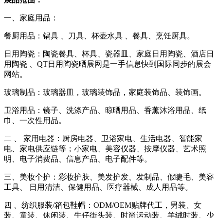
一、家庭用品：
餐厨用品：锅具
、刀具、杯壶水具
、餐具、烹饪厨具。
日用陶瓷：陶瓷餐具、杯具、瓷器皿、家庭日用陶瓷、酒店日
用陶瓷
、QT日用陶瓷晒展网是一手信息快到国际同步的展会
网站。
玻璃制品：玻璃器皿，玻璃装饰品，家庭装饰品、装饰画。
卫浴用品：镜子、洗涤产品、晾晒用品、香薰沐浴用品、纸
巾、一次性用品。
二
、
家用电器：厨房电器、卫浴家电、生活电器、智能家
电、家电供应链等；小家电、美容仪器、按摩仪器、艺术照
明、电子消费品、信息产品、电子配件等。
三、美妆个护：彩妆护肤、美发护发、发制品、假睫毛、美容
工具、
日用清洁、保健用品、医疗器械、成人用品等。
四
、纺织服装
/箱包鞋帽：ODM/OEM贴牌代工，男装、女
装、童装、休闲装、牛仔街头装、时尚运动装、羊绒时装、少