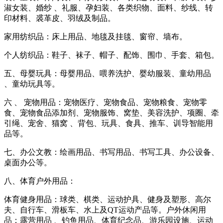
淑女装、婚纱 、礼服、孕妇装、各类织物、面料、纱线、转
印材料、裘革皮、羽绒及制品。
家用纺织品：床上用品、地毯及挂毯、窗帘、墙布。
个人纺织品：鞋子、袜子、帽子、配饰、围巾、手套、箱包。
五、母婴玩具：母婴用品、喂养洗护、婴幼服装、童幼用品
、童幼玩具等。
六
、
宠物用品：宠物医疗、宠物食品、宠物粮食、宠物零
食、宠物食品添加剂、宠物服饰、窝垫、美容洗护、项圈、牵
引绳、宠舍、猫窝
、背包、玩具、食具、推车、训导智能用
品等。
七、办公文教：绘画用品、书写用品、书写工具、办公设备、
桌面办公等。
八、体育户外用品：
体育健身用品：球类、棋类、运动护具、健身及塑形、高尔
夫、自行车、滑板车、水上及QT运动产品等。户外休闲用
品：露营用品
、钓鱼用品、体育纪念品、游乐园设施、运动