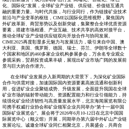
化、国际化”发展，全球矿业产业链、供应链、价值链互通共
融的重要力量。与时代共振，与行业同行，作为链接矿业技术
前沿与产业变革的枢纽，CIME以国际化思维视野，聚焦国内
外矿政革新、商贸形势以及创新突破，集聚整合全球优质资源
要素，搭建市场相通、产业互融、技术共享的高效对接平台，
推动全球矿业产业链供应链双向开放合作
与协同发展。
CIME2025再度彰显多元魅力与发展活力，吸引来自中国、澳
大利亚、美国、俄罗斯、德国、瑞士、芬兰、伊朗等全球数十
个国家和地区的460多家企业机构参展参会，万余名专业观众
参观采购，贸易投资成果丰硕，展现出矿业市场广阔的发展前
景与巨大的合作潜力。
在全球矿业发展步入新周期的大背景下，为深化矿业国际
合作与供需对接，加速国际国内资源要素高效流通和创新利
用，促进矿业企业聚链成势、升级发展，全面提升我国在全球
矿业市场的辐射带动能力、资源配置能力和行业引领能力，持
续强化矿业经济韧性与高质量发展水平，北京海闻展览有限公
司携手权威行业协会和矿业领军企业共同举办
“第十一届中国
国际矿业展览会”。展会将于2026年6月10-12日在北京中国国
际展览中心（顺义馆）开展，同期举办第六届中外矿山产业链
发展论坛。诚邀全球矿业同仁相聚北京，共襄盛会，共商合