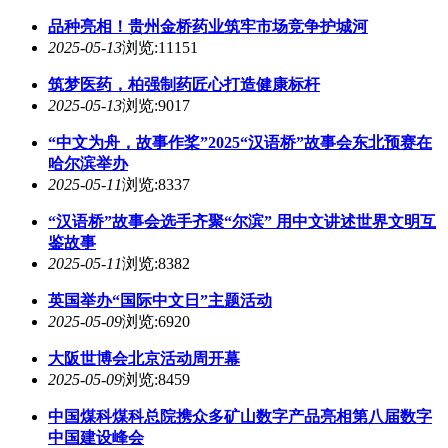
品种亮相！贵州金桥药业筑牢市场竞争护城河
2025-05-13
浏览:11151
筑梦医药，柏强制药匠心打造健康标杆
2025-05-13
浏览:9017
“中文为舟，故事作桨”2025“汉语桥”故事会东北预赛在
哈尔滨举办
2025-05-11
浏览:8337
“汉语桥”故事会选手齐聚“尔滨” 用中文讲述世界文明互
鉴故事
2025-05-11
浏览:8382
英国举办“国际中文日”主题活动
2025-05-09
浏览:6920
大阪世博会北京活动周开幕
2025-05-09
浏览:8459
中国煤科煤科总院携众多矿山数字产品亮相第八届数字
中国建设峰会